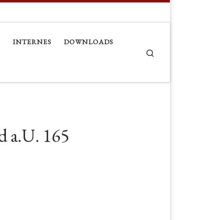
8
INTERNES
DOWNLOADS
Search
 a.U. 165