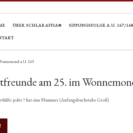
ME
ÜBER SCHLARAFFIA®
SIPPUNGSFOLGE A.U. 167/16
NTAKT
 Wonnemond a.U. 165
dtfreunde am 25. im Wonnemond
orthilfe: jeder ? hat eine Nummer (Anfangsbuchstabe Groß)