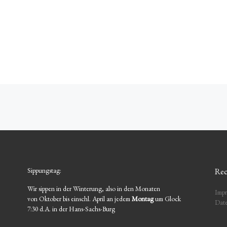
Sippungstag:
Rec
Wir sippen in der Winterung, also in den Monaten
Impr
von Oktober bis einschl. April an jedem
Montag
um Glock
Date
7:30 d.A. in der Hans-Sachs-Burg