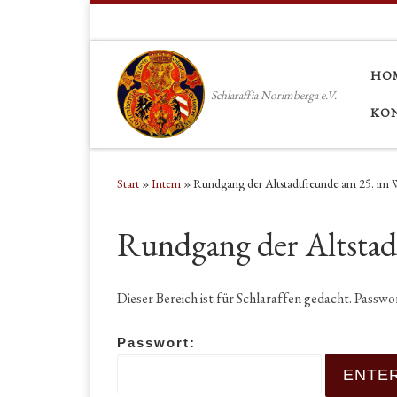
Zum Inhalt springen
HO
Schlaraffia Norimberga e.V.
KO
Start
»
Intern
»
Rundgang der Altstadtfreunde am 25. im
Rundgang der Altsta
Dieser Bereich ist für Schlaraffen gedacht. Passw
Passwort: